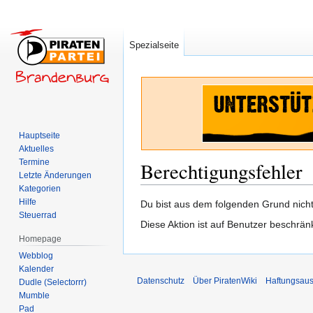
Spezialseite
Hauptseite
Aktuelles
Termine
Berechtigungsfehler
Letzte Änderungen
Kategorien
Hilfe
Zur
Zur
Du bist aus dem folgenden Grund nicht 
Steuerrad
Navigation
Suche
Diese Aktion ist auf Benutzer beschrän
springen
springen
Homepage
Webblog
Kalender
Datenschutz
Über PiratenWiki
Haftungsaus
Dudle (Selectorrr)
Mumble
Pad