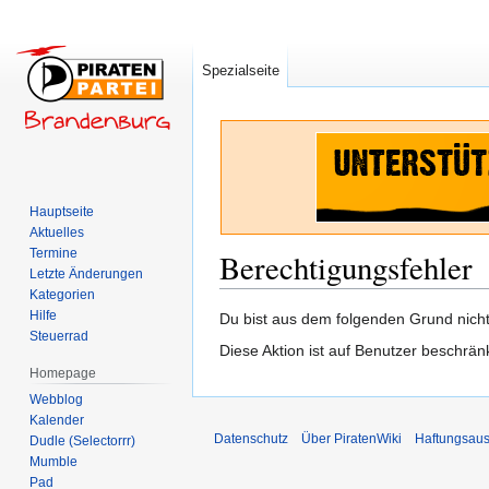
Spezialseite
Hauptseite
Aktuelles
Termine
Berechtigungsfehler
Letzte Änderungen
Kategorien
Hilfe
Zur
Zur
Du bist aus dem folgenden Grund nicht 
Steuerrad
Navigation
Suche
Diese Aktion ist auf Benutzer beschrän
springen
springen
Homepage
Webblog
Kalender
Datenschutz
Über PiratenWiki
Haftungsaus
Dudle (Selectorrr)
Mumble
Pad