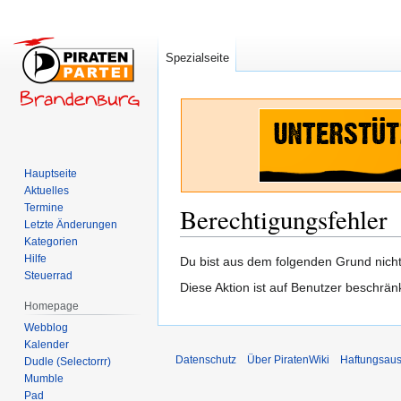
Spezialseite
Hauptseite
Aktuelles
Termine
Berechtigungsfehler
Letzte Änderungen
Kategorien
Hilfe
Zur
Zur
Du bist aus dem folgenden Grund nicht 
Steuerrad
Navigation
Suche
Diese Aktion ist auf Benutzer beschrän
springen
springen
Homepage
Webblog
Kalender
Datenschutz
Über PiratenWiki
Haftungsaus
Dudle (Selectorrr)
Mumble
Pad