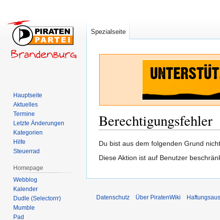
Spezialseite
Hauptseite
Aktuelles
Termine
Berechtigungsfehler
Letzte Änderungen
Kategorien
Hilfe
Zur
Zur
Du bist aus dem folgenden Grund nicht 
Steuerrad
Navigation
Suche
Diese Aktion ist auf Benutzer beschrän
springen
springen
Homepage
Webblog
Kalender
Datenschutz
Über PiratenWiki
Haftungsaus
Dudle (Selectorrr)
Mumble
Pad