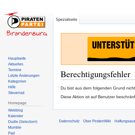
Spezialseite
Hauptseite
Aktuelles
Termine
Berechtigungsfehler
Letzte Änderungen
Kategorien
Hilfe
Zur
Zur
Du bist aus dem folgenden Grund nicht 
Steuerrad
Navigation
Suche
Diese Aktion ist auf Benutzer beschrän
springen
springen
Homepage
Webblog
Kalender
Datenschutz
Über PiratenWiki
Haftungsaus
Dudle (Selectorrr)
Mumble
Pad