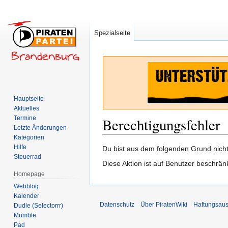
Spezialseite
Hauptseite
Aktuelles
Termine
Berechtigungsfehler
Letzte Änderungen
Kategorien
Hilfe
Zur
Zur
Du bist aus dem folgenden Grund nicht 
Steuerrad
Navigation
Suche
Diese Aktion ist auf Benutzer beschrän
springen
springen
Homepage
Webblog
Kalender
Datenschutz
Über PiratenWiki
Haftungsaus
Dudle (Selectorrr)
Mumble
Pad