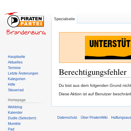
Spezialseite
Hauptseite
Aktuelles
Termine
Berechtigungsfehler
Letzte Änderungen
Kategorien
Hilfe
Zur
Zur
Du bist aus dem folgenden Grund nicht 
Steuerrad
Navigation
Suche
Diese Aktion ist auf Benutzer beschrän
springen
springen
Homepage
Webblog
Kalender
Datenschutz
Über PiratenWiki
Haftungsaus
Dudle (Selectorrr)
Mumble
Pad