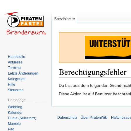
Spezialseite
Hauptseite
Aktuelles
Termine
Berechtigungsfehler
Letzte Änderungen
Kategorien
Hilfe
Zur
Zur
Du bist aus dem folgenden Grund nicht 
Steuerrad
Navigation
Suche
Diese Aktion ist auf Benutzer beschrän
springen
springen
Homepage
Webblog
Kalender
Datenschutz
Über PiratenWiki
Haftungsaus
Dudle (Selectorrr)
Mumble
Pad