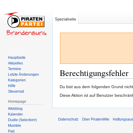
Spezialseite
Hauptseite
Aktuelles
Termine
Berechtigungsfehler
Letzte Änderungen
Kategorien
Hilfe
Zur
Zur
Du bist aus dem folgenden Grund nicht 
Steuerrad
Navigation
Suche
Diese Aktion ist auf Benutzer beschrän
springen
springen
Homepage
Webblog
Kalender
Datenschutz
Über PiratenWiki
Haftungsaus
Dudle (Selectorrr)
Mumble
Pad