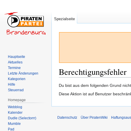
Spezialseite
Hauptseite
Aktuelles
Termine
Berechtigungsfehler
Letzte Änderungen
Kategorien
Hilfe
Zur
Zur
Du bist aus dem folgenden Grund nicht 
Steuerrad
Navigation
Suche
Diese Aktion ist auf Benutzer beschrän
springen
springen
Homepage
Webblog
Kalender
Datenschutz
Über PiratenWiki
Haftungsaus
Dudle (Selectorrr)
Mumble
Pad