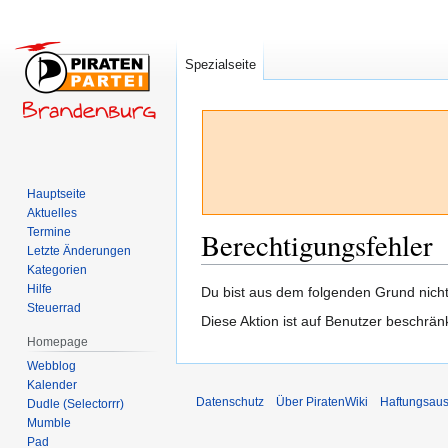
Spezialseite
Hauptseite
Aktuelles
Termine
Berechtigungsfehler
Letzte Änderungen
Kategorien
Hilfe
Zur
Zur
Du bist aus dem folgenden Grund nicht 
Steuerrad
Navigation
Suche
Diese Aktion ist auf Benutzer beschrän
springen
springen
Homepage
Webblog
Kalender
Datenschutz
Über PiratenWiki
Haftungsaus
Dudle (Selectorrr)
Mumble
Pad