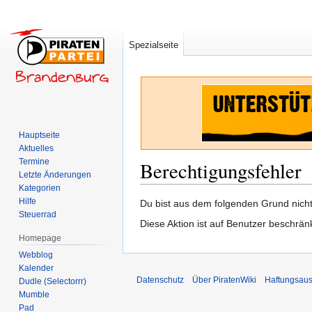
Spezialseite
Hauptseite
Aktuelles
Termine
Berechtigungsfehler
Letzte Änderungen
Kategorien
Hilfe
Zur
Zur
Du bist aus dem folgenden Grund nicht 
Steuerrad
Navigation
Suche
Diese Aktion ist auf Benutzer beschrän
springen
springen
Homepage
Webblog
Kalender
Datenschutz
Über PiratenWiki
Haftungsaus
Dudle (Selectorrr)
Mumble
Pad