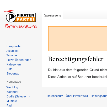
Spezialseite
Hauptseite
Aktuelles
Termine
Berechtigungsfehler
Letzte Änderungen
Kategorien
Hilfe
Zur
Zur
Du bist aus dem folgenden Grund nicht 
Steuerrad
Navigation
Suche
Diese Aktion ist auf Benutzer beschrän
springen
springen
Homepage
Webblog
Kalender
Datenschutz
Über PiratenWiki
Haftungsaus
Dudle (Selectorrr)
Mumble
Pad