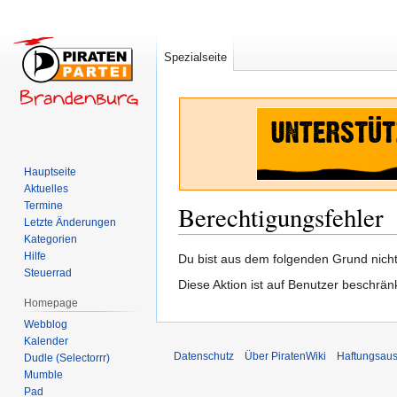
Spezialseite
Hauptseite
Aktuelles
Termine
Berechtigungsfehler
Letzte Änderungen
Kategorien
Hilfe
Zur
Zur
Du bist aus dem folgenden Grund nicht 
Steuerrad
Navigation
Suche
Diese Aktion ist auf Benutzer beschrän
springen
springen
Homepage
Webblog
Kalender
Datenschutz
Über PiratenWiki
Haftungsaus
Dudle (Selectorrr)
Mumble
Pad