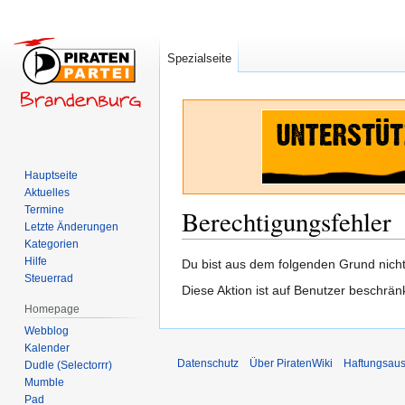
Spezialseite
Hauptseite
Aktuelles
Termine
Berechtigungsfehler
Letzte Änderungen
Kategorien
Hilfe
Zur
Zur
Du bist aus dem folgenden Grund nicht 
Steuerrad
Navigation
Suche
Diese Aktion ist auf Benutzer beschrän
springen
springen
Homepage
Webblog
Kalender
Datenschutz
Über PiratenWiki
Haftungsaus
Dudle (Selectorrr)
Mumble
Pad