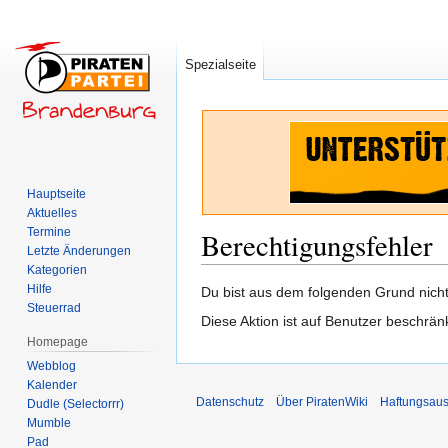
Spezialseite
Hauptseite
Aktuelles
Termine
Berechtigungsfehler
Letzte Änderungen
Kategorien
Hilfe
Zur
Zur
Du bist aus dem folgenden Grund nicht 
Steuerrad
Navigation
Suche
Diese Aktion ist auf Benutzer beschrän
springen
springen
Homepage
Webblog
Kalender
Datenschutz
Über PiratenWiki
Haftungsaus
Dudle (Selectorrr)
Mumble
Pad