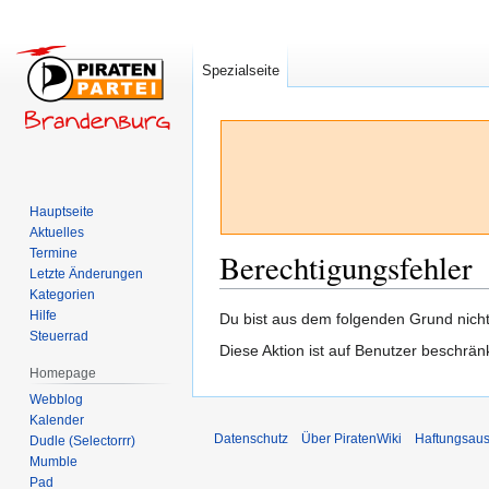
Spezialseite
Hauptseite
Aktuelles
Termine
Berechtigungsfehler
Letzte Änderungen
Kategorien
Hilfe
Zur
Zur
Du bist aus dem folgenden Grund nicht 
Steuerrad
Navigation
Suche
Diese Aktion ist auf Benutzer beschrän
springen
springen
Homepage
Webblog
Kalender
Datenschutz
Über PiratenWiki
Haftungsaus
Dudle (Selectorrr)
Mumble
Pad