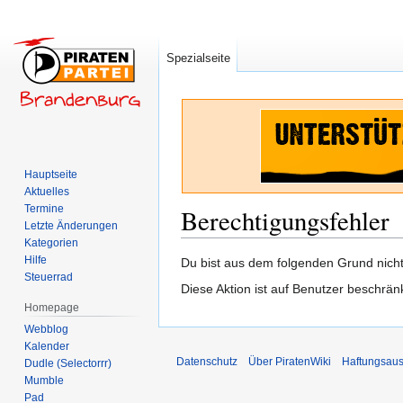
Spezialseite
Hauptseite
Aktuelles
Termine
Berechtigungsfehler
Letzte Änderungen
Kategorien
Hilfe
Zur
Zur
Du bist aus dem folgenden Grund nicht 
Steuerrad
Navigation
Suche
Diese Aktion ist auf Benutzer beschrän
springen
springen
Homepage
Webblog
Kalender
Datenschutz
Über PiratenWiki
Haftungsaus
Dudle (Selectorrr)
Mumble
Pad