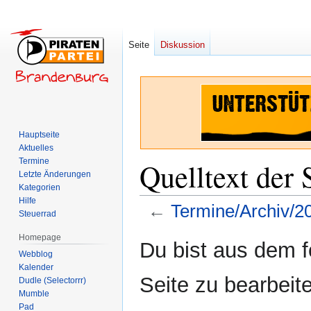
Seite
Diskussion
Hauptseite
Aktuelles
Termine
Quelltext der
Letzte Änderungen
Kategorien
Hilfe
←
Termine/Archiv/2
Steuerrad
Homepage
Zur
Zur
Du bist aus dem f
Webblog
Navigation
Suche
Kalender
springen
springen
Seite zu bearbeit
Dudle (Selectorrr)
Mumble
Pad