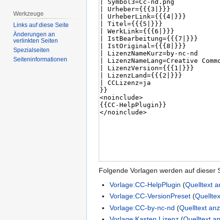
Werkzeuge
Links auf diese Seite
Änderungen an
verlinkten Seiten
Spezialseiten
Seiten­­informationen
Folgende Vorlagen werden auf dieser 
Vorlage:CC-HelpPlugin
(
Quelltext 
Vorlage:CC-VersionPreset
(
Quellte
Vorlage:CC-by-nc-nd
(
Quelltext an
Vorlage:Kasten Lizenz
(
Quelltext a