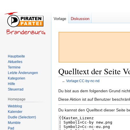
Vorlage
Diskussion
Hauptseite
Aktuelles
Termine
Quelltext der Seite 
Letzte Änderungen
Kategorien
←
Vorlage:CC-by-nc-nd
Hilfe
Steuerrad
Zur
Zur
Du bist aus dem folgenden Grund nicht 
Navigation
Suche
Diese Aktion ist auf Benutzer beschrän
Homepage
springen
springen
Webblog
Du kannst den Quelltext dieser Seite b
Kalender
Dudle (Selectorrr)
Mumble
Pad