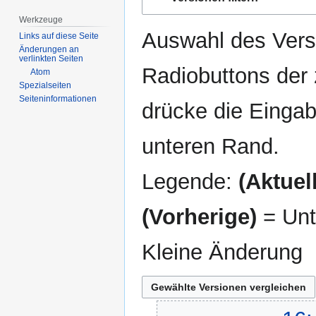
Navigation
Suche
springen
springen
Werkzeuge
Auswahl des Versi
Links auf diese Seite
Änderungen an
verlinkten Seiten
Radiobuttons der
Atom
Spezialseiten
Seiten­­informationen
drücke die Eingab
unteren Rand.
Legende:
(Aktuell
(Vorherige)
= Unt
Kleine Änderung
26.