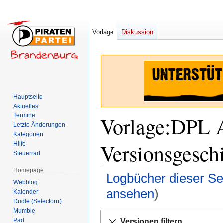
Vorlage
Diskussion
Hauptseite
Aktuelles
Termine
Vorlage:DPL 
Letzte Änderungen
Kategorien
Versionsgesch
Hilfe
Steuerrad
Homepage
Logbücher dieser Se
Webblog
ansehen
)
Kalender
Dudle (Selectorrr)
Mumble
Zur
Zur
Pad
Versionen filtern