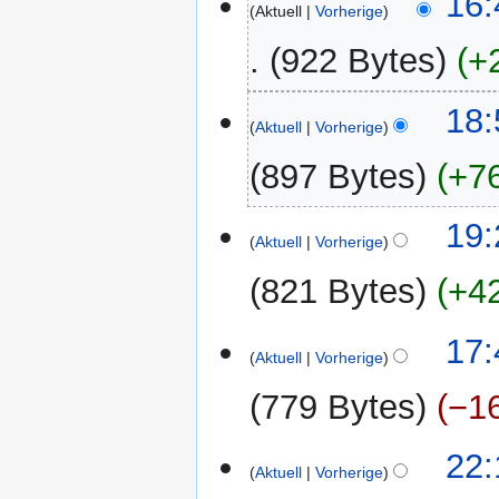
16:
Aktuell
Vorherige
Januar
2016
922 Bytes
+
14.
18:
Aktuell
Vorherige
Januar
2016
897 Bytes
+7
K
13.
19:
e
Aktuell
Vorherige
Januar
i
2016
821 Bytes
+4
n
e
B
17:
Aktuell
Vorherige
e
a
779 Bytes
−1
r
b
K
7.
22:
e
e
Aktuell
Vorherige
Juli
i
i