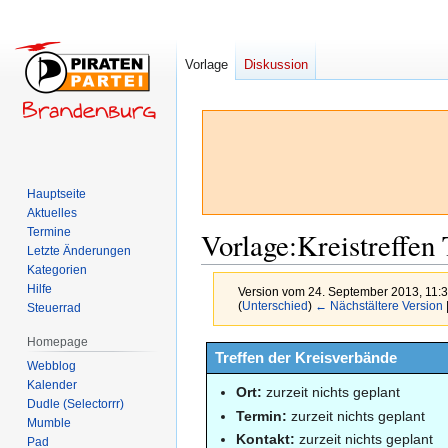
Vorlage
Diskussion
Hauptseite
Aktuelles
Termine
Vorlage
:
Kreistreffen
Letzte Änderungen
Kategorien
Hilfe
Version vom 24. September 2013, 11:
(
Unterschied
)
← Nächstältere Version
Steuerrad
Homepage
Zur
Zur
Treffen der Kreisverbände
Webblog
Navigation
Suche
Kalender
Ort:
zurzeit nichts geplant
springen
springen
Dudle (Selectorrr)
Termin:
zurzeit nichts geplant
Mumble
Kontakt:
zurzeit nichts geplant
Pad