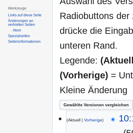
Auswahl des Versi
Werkzeuge
Radiobuttons der
Links auf diese Seite
Änderungen an
verlinkten Seiten
drücke die Eingab
Atom
Spezialseiten
Seiten­­informationen
unteren Rand.
Legende:
(Aktuell
(Vorherige)
= Unt
Kleine Änderung
19.
10:
Aktuell
Vorherige
Februar
2016