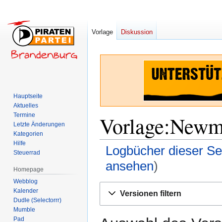
Vorlage
Diskussion
Hauptseite
Aktuelles
Termine
Vorlage:Newmo
Letzte Änderungen
Kategorien
Hilfe
Logbücher dieser Se
Steuerrad
ansehen
)
Homepage
Webblog
Zur
Zur
Kalender
Versionen filtern
Navigation
Suche
Dudle (Selectorrr)
springen
springen
Mumble
Pad