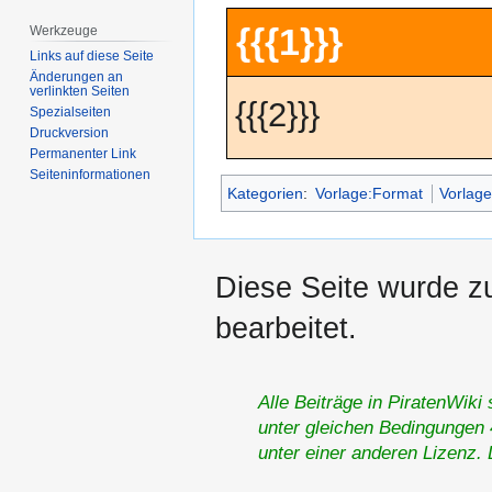
Zur
Zur
{{{1}}}
Werkzeuge
Navigation
Suche
Links auf diese Seite
springen
springen
Änderungen an
verlinkten Seiten
{{{2}}}
Spezialseiten
Druckversion
Permanenter Link
Seiten­­informationen
Kategorien
:
Vorlage:Format
Vorlag
Diese Seite wurde z
bearbeitet.
Alle Beiträge in PiratenWiki
unter gleichen Bedingungen 4
unter einer anderen Lizenz.