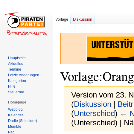
Vorlage
Diskussion
Hauptseite
Aktuelles
Termine
Vorlage
:
Oran
Letzte Änderungen
Kategorien
Hilfe
Steuerrad
Version vom 23. 
(
Diskussion
|
Beit
Homepage
Webblog
(
Unterschied
)
← N
Kalender
(Unterschied) | N
Dudle (Selectorrr)
Mumble
Pad