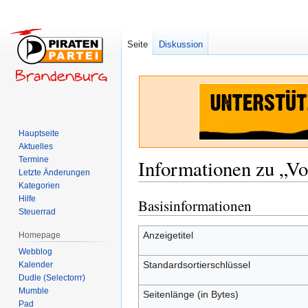
Seite
Diskussion
Hauptseite
Aktuelles
Termine
Informationen zu „V
Letzte Änderungen
Kategorien
Hilfe
Basisinformationen
Zur
Zur
Steuerrad
Navigation
Suche
springen
springen
Anzeigetitel
Homepage
Webblog
Standardsortierschlüssel
Kalender
Dudle (Selectorrr)
Mumble
Seitenlänge (in Bytes)
Pad