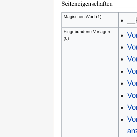
Seiteneigenschaften
Magisches Wort (1)
__
Eingebundene Vorlagen
Vo
(8)
Vo
Vo
Vo
Vo
Vo
Vo
Vo
an