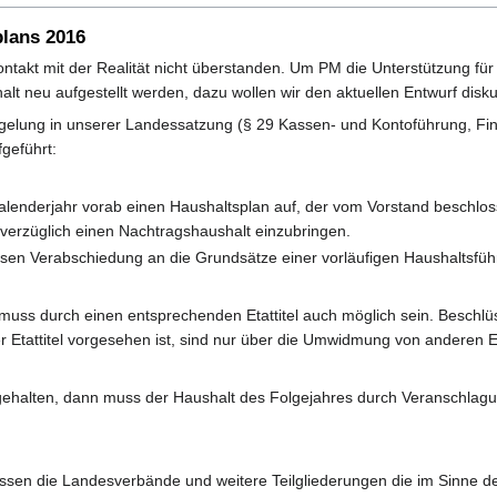
lans 2016
Kontakt mit der Realität nicht überstanden. Um PM die Unterstützung 
t neu aufgestellt werden, dazu wollen wir den aktuellen Entwurf diskuti
gelung in unserer Landessatzung (§ 29 Kassen- und Kontoführung, Fi
fgeführt:
 Kalenderjahr vorab einen Haushaltsplan auf, der vom Vorstand beschlos
nverzüglich einen Nachtragshaushalt einzubringen.
dessen Verabschiedung an die Grundsätze einer vorläufigen Haushaltsf
 muss durch einen entsprechenden Etattitel auch möglich sein. Beschlüs
 Etattitel vorgesehen ist, sind nur über die Umwidmung von anderen 
ngehalten, dann muss der Haushalt des Folgejahres durch Veranschlag
assen die Landesverbände und weitere Teilgliederungen die im Sinne