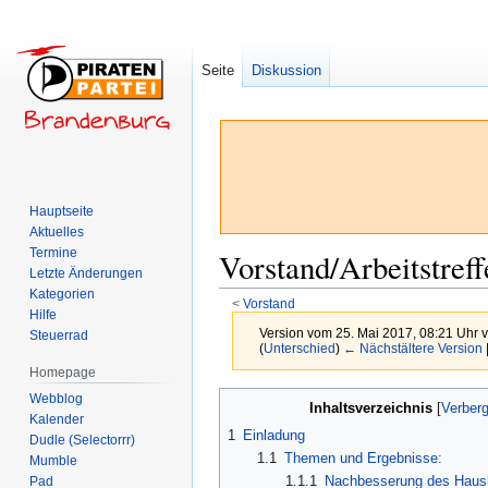
Seite
Diskussion
Hauptseite
Aktuelles
Termine
Vorstand/Arbeitstref
Letzte Änderungen
Kategorien
<
Vorstand
Hilfe
Version vom 25. Mai 2017, 08:21 Uhr 
Steuerrad
(
Unterschied
)
← Nächstältere Version
Homepage
Zur
Zur
Webblog
Inhaltsverzeichnis
Kalender
Navigation
Suche
1
Einladung
Dudle (Selectorrr)
springen
springen
1.1
Themen und Ergebnisse:
Mumble
1.1.1
Nachbesserung des Haush
Pad