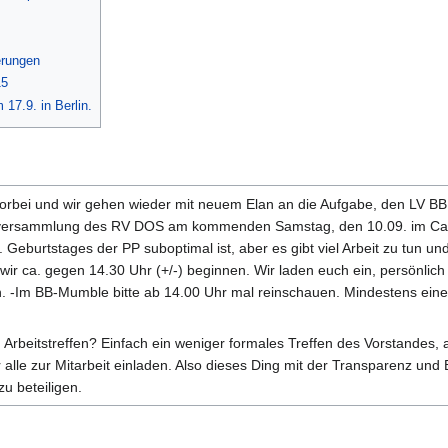
erungen
15
7.9. in Berlin.
orbei und wir gehen wieder mit neuem Elan an die Aufgabe, den LV BB f
tversammlung des RV DOS am kommenden Samstag, den 10.09. im Cafe 
Geburtstages der PP suboptimal ist, aber es gibt viel Arbeit zu tun un
 ca. gegen 14.30 Uhr (+/-) beginnen. Wir laden euch ein, persönlich
. -Im BB-Mumble bitte ab 14.00 Uhr mal reinschauen. Mindestens einer 
Arbeitstreffen? Einfach ein weniger formales Treffen des Vorstandes, 
lle zur Mitarbeit einladen. Also dieses Ding mit der Transparenz und 
zu beteiligen.