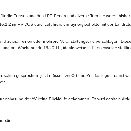
für die Fortsetzung des LPT. Ferien und diverse Termine waren bisher
6.2.2 im RV DOS durchzuführen, um Synergieeffekte mit der Landratsw
rd zeitnah einen oder mehrere Veranstaltungsorte vorschlagen. Diese 
taltung am Wochenende 19/20.11., idealerweise in Fürstenwalde stattfi
 schon gesprochen, jetzt müssen wir Ort und Zeit festlegen, damit wi
nen.
 zur Abhaltung der AV keine Rückläufe gekommen. Es wird deshalb disk
semedien