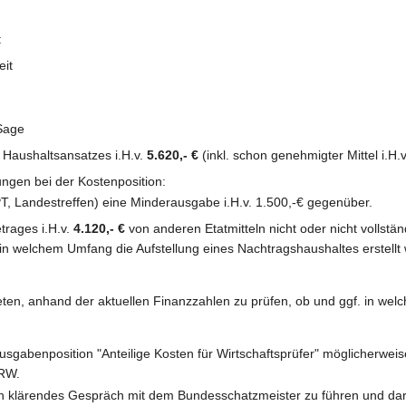
:
eit
 Sage
 Haushaltsansatzes i.H.v.
5.620,- €
(inkl. schon genehmigter Mittel i.H.
ngen bei der Kostenposition:
T, Landestreffen) eine Minderausgabe i.H.v. 1.500,-€ gegenüber.
rages i.H.v.
4.120,- €
von anderen Etatmitteln nicht oder nicht vollstä
n welchem Umfang die Aufstellung eines Nachtragshaushaltes erstellt
ten, anhand der aktuellen Finanzzahlen zu prüfen, ob und ggf. in wel
Ausgabenposition "Anteilige Kosten für Wirtschaftsprüfer" möglicherwei
NRW.
in klärendes Gespräch mit dem Bundesschatzmeister zu führen und dar