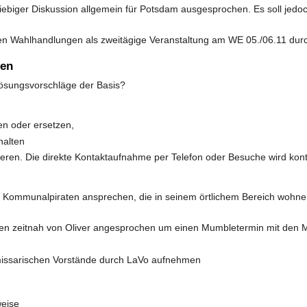
iebiger Diskussion allgemein für Potsdam ausgesprochen. Es soll jedoc
en Wahlhandlungen als zweitägige Veranstaltung am WE 05./06.11 dur
gen
ösungsvorschläge der Basis?
n oder ersetzen,
halten
mieren. Die direkte Kontaktaufnahme per Telefon oder Besuche wird kontr
die Kommunalpiraten ansprechen, die in seinem örtlichem Bereich woh
n zeitnah von Oliver angesprochen um einen Mumbletermin mit den M
missarischen Vorstände durch LaVo aufnehmen
weise