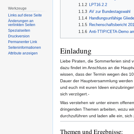
1.1.2
LPT16.2.2
Werkzeuge
1.1.3
AV zur Bundestagswahl
Links auf diese Seite
1.1.4
Handlungsunfähige Glied
Änderungen an
1.1.5
Rechenschaftsbericht 20
verlinkten Seiten
Spezialseiten
1.1.6
Anti-TTIP/CETA-Demo am 1
Druckversion
Permanenter Link
Einladung
Seiten­­informationen
Attribute anzeigen
Liebe Piraten, die Sommerferien sind v
dazu findet im Anschluss an die Haup
wissen, dass der Termin wegen des 10. 
Dauer der Hauptversammlung werden wir
und euch mit euren Ideen einzubringen
sich verzögert.-
Was verstehen wir unter einem offenen 
dringenden Themen arbeiten, wozu wir a
durchzuführen und laden alle ein, sich 
Themen und Ergebnisse: