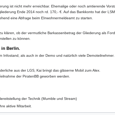
erung ist nicht mehr erreichbar. Ehemalige oder noch amtierende Vorsta
gliederung Ende 2014 noch rd. 170,- €. Auf das Bankkonto hat der LSM m
umgehend eine Abfrage beim EInwohnermeldeamt zu starten.
 klären, ob der vermutliche Barkassenbetrag der Gliederung als For
stellen zu können.
in Berlin.
 Infostand, als auch in der Demo und natürlich viele Demoteilnehmer.
rderliche aus der LGS, Kai bringt das gläserne Mobil zum Alex.
 Teilnahme der PiratenBB geworben werden.
r
ereitstellung der Technik (Mumble und Stream)
re aktive Mitarbeit.