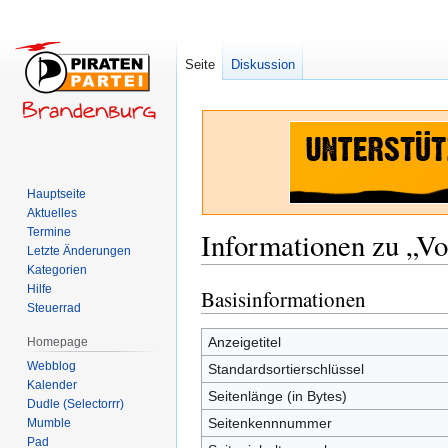
Seite
Diskussion
Hauptseite
Aktuelles
Termine
Informationen zu „Vo
Letzte Änderungen
Kategorien
Hilfe
Basisinformationen
Zur
Zur
Steuerrad
Navigation
Suche
springen
springen
Anzeigetitel
Homepage
Webblog
Standardsortierschlüssel
Kalender
Seitenlänge (in Bytes)
Dudle (Selectorrr)
Seitenkennnummer
Mumble
Pad