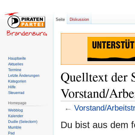
Seite
Diskussion
Hauptseite
Aktuelles
Termine
Quelltext der 
Letzte Änderungen
Kategorien
Vorstand/Arbe
Hilfe
Steuerrad
Homepage
←
Vorstand/Arbeitst
Webblog
Kalender
Zur
Zur
Dudle (Selectorrr)
Du bist aus dem f
Navigation
Suche
Mumble
Pad
springen
springen