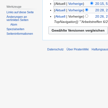
Aktuell
Vorherige
20:15, 5
5.
Werkzeuge
K
Juli
Aktuell
Vorherige
20:28, 2
26.
Links auf diese Seite
e
2017
K
Juni
Aktuell
Vorherige
20:26, 2
Änderungen an
i
verlinkten Seiten
e
2017
TopNavigation}} '''Arbeitstreffen 
n
Atom
i
Spezialseiten
e
n
Seiten­­informationen
B
e
e
B
a
e
Datenschutz
Über PiratenWiki
Haftungsaus
r
a
b
r
e
b
i
e
t
i
u
t
n
u
g
n
s
g
z
s
u
z