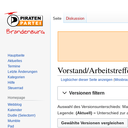
Seite
Diskussion
Hauptseite
Aktuelles
Termine
Vorstand/Arbeitstref
Letzte Änderungen
Kategorien
Logbücher dieser Seite anzeigen
(
Missbra
Hilfe
Steuerrad
Zur
Zur
Versionen filtern
Navigation
Suche
Homepage
springen
springen
Webblog
Auswahl des Versionsunterschieds: Mar
Kalender
Legende:
(Aktuell)
= Unterschied zur a
Dudle (Selectorrr)
Mumble
Pad