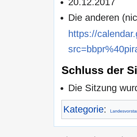
20.12.2017
Die anderen (nic
https://calenda
src=bbpr%40pir
Schluss der S
Die Sitzung wur
Kategorie
:
Landesvorsta