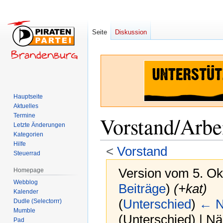
Seite
Diskussion
Hauptseite
Aktuelles
Termine
Vorstand/Arbe
Letzte Änderungen
Kategorien
Hilfe
<
Vorstand
Steuerrad
Version vom 5. Ok
Homepage
Webblog
Beiträge
)
(+kat)
Kalender
(
Unterschied
)
← N
Dudle (Selectorrr)
Mumble
(Unterschied) | N
Pad