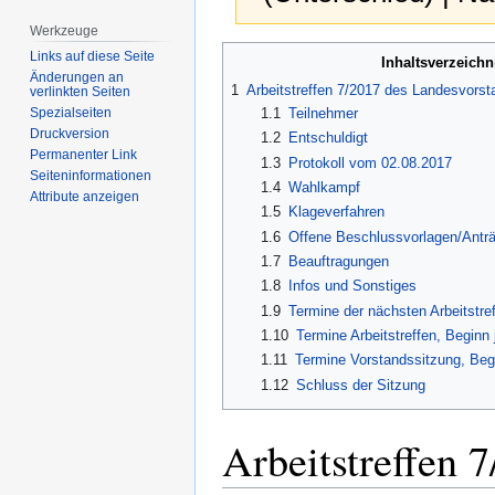
Werkzeuge
Zur
Zur
Links auf diese Seite
Inhaltsverzeichn
Navigation
Suche
Änderungen an
1
Arbeitstreffen 7/2017 des Landesvors
verlinkten Seiten
springen
springen
1.1
Teilnehmer
Spezialseiten
Druckversion
1.2
Entschuldigt
Permanenter Link
1.3
Protokoll vom 02.08.2017
Seiten­­informationen
1.4
Wahlkampf
Attribute anzeigen
1.5
Klageverfahren
1.6
Offene Beschlussvorlagen/Antr
1.7
Beauftragungen
1.8
Infos und Sonstiges
1.9
Termine der nächsten Arbeitstre
1.10
Termine Arbeitstreffen, Beginn
1.11
Termine Vorstandssitzung, Begi
1.12
Schluss der Sitzung
Arbeitstreffen 