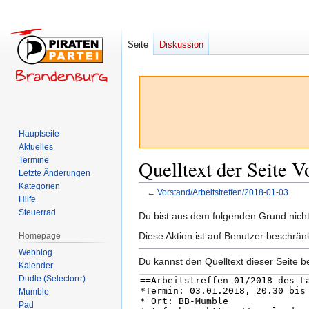
Seite
Diskussion
Hauptseite
Aktuelles
Termine
Quelltext der Seite V
Letzte Änderungen
Kategorien
←
Vorstand/Arbeitstreffen/2018-01-03
Hilfe
Steuerrad
Zur
Zur
Du bist aus dem folgenden Grund nicht 
Navigation
Suche
Diese Aktion ist auf Benutzer beschrän
Homepage
springen
springen
Webblog
Du kannst den Quelltext dieser Seite b
Kalender
Dudle (Selectorrr)
Mumble
Pad