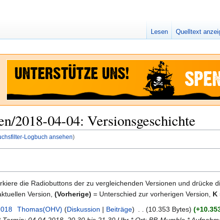
Lesen
Quelltext anze
fen/2018-04-04: Versionsgeschichte
uchsfilter-Logbuch ansehen
)
kiere die Radiobuttons der zu vergleichenden Versionen und drücke d
ktuellen Version,
(Vorherige)
= Unterschied zur vorherigen Version,
K
 2018
‎
Thomas(OHV)
Diskussion
Beiträge
‎
10.353 Bytes
+10.35