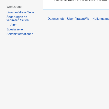
04/2018 des Landesvorstandes== *
April
2018
Werkzeuge
Links auf diese Seite
Änderungen an
Datenschutz
Über PiratenWiki
Haftungsaus
verlinkten Seiten
Atom
Spezialseiten
Seiten­­informationen