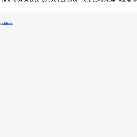
 Termin: 04.04.2018, 20.30 bis 21.30 Uhr * Ort: BB-Mumble * Aufna
schluss