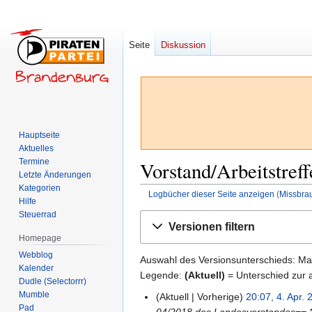
Seite
Diskussion
Hauptseite
Aktuelles
Termine
Vorstand/Arbeitstref
Letzte Änderungen
Kategorien
Logbücher dieser Seite anzeigen
(
Missbra
Hilfe
Steuerrad
Zur
Zur
Versionen filtern
Navigation
Suche
Homepage
springen
springen
Webblog
Auswahl des Versionsunterschieds: Mar
Kalender
Legende:
(Aktuell)
= Unterschied zur a
Dudle (Selectorrr)
Mumble
Aktuell
Vorherige
20:07, 4. Apr.
4.
Pad