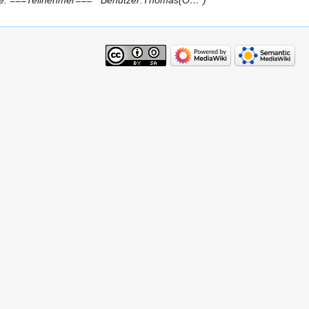
hme: ===Teilnehmer=== * Benutzer:Thomas(O…“