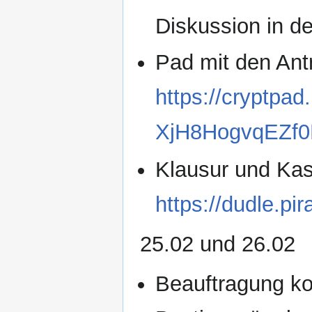
Diskussion in d
Pad mit den Ant
https://cryptpad
XjH8HogvqEZf0
Klausur und Ka
https://dudle.p
25.02 und 26.02
Beauftragung k