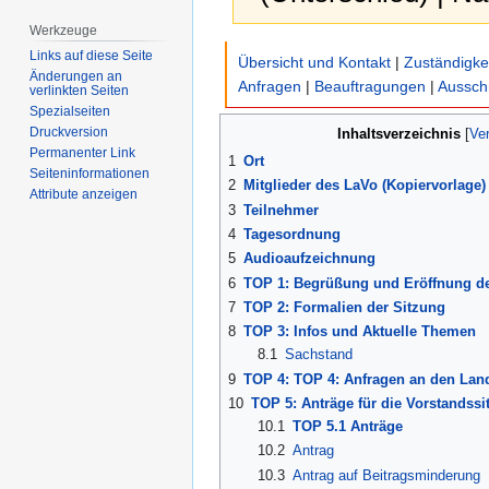
Werkzeuge
Zur
Zur
Links auf diese Seite
Übersicht und Kontakt
|
Zuständigke
Navigation
Suche
Änderungen an
Anfragen
|
Beauftragungen
|
Aussch
verlinkten Seiten
springen
springen
Spezialseiten
Druckversion
Inhaltsverzeichnis
Permanenter Link
1
Ort
Seiten­­informationen
2
Mitglieder des LaVo (Kopiervorlage)
Attribute anzeigen
3
Teilnehmer
4
Tagesordnung
5
Audioaufzeichnung
6
TOP 1: Begrüßung und Eröffnung de
7
TOP 2: Formalien der Sitzung
8
TOP 3: Infos und Aktuelle Themen
8.1
Sachstand
9
TOP 4: TOP 4: Anfragen an den Lan
10
TOP 5: Anträge für die Vorstandssi
10.1
TOP 5.1 Anträge
10.2
Antrag
10.3
Antrag auf Beitragsminderung