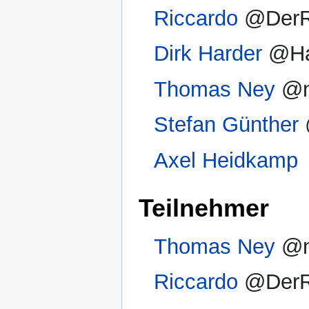
Riccardo
@DerR
Dirk Harder
@Ha
Thomas Ney
@n
Stefan Günther
Axel Heidkamp
Teilnehmer
Thomas Ney
@n
Riccardo
@DerR