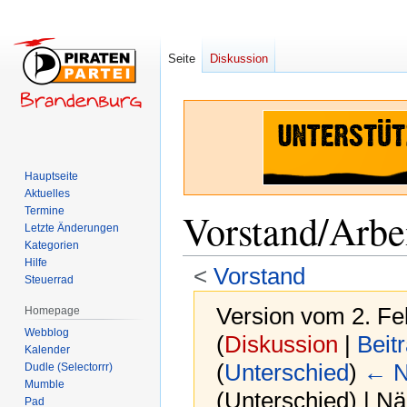
Seite
Diskussion
Hauptseite
Aktuelles
Termine
Vorstand/Arbe
Letzte Änderungen
Kategorien
Hilfe
<
Vorstand
Steuerrad
Version vom 2. Fe
Homepage
Webblog
(
Diskussion
|
Beit
Kalender
(
Unterschied
)
← N
Dudle (Selectorrr)
Mumble
(Unterschied) | N
Pad