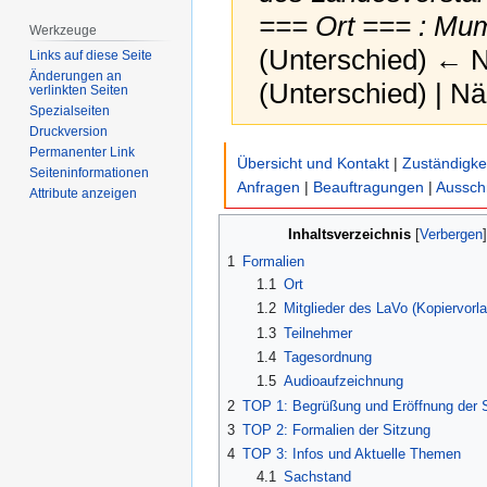
=== Ort === : Mum
Werkzeuge
(Unterschied) ← Nä
Links auf diese Seite
Änderungen an
(Unterschied) | N
verlinkten Seiten
Spezialseiten
Druckversion
Zur
Zur
Permanenter Link
Übersicht und Kontakt
|
Zuständigke
Seiten­­informationen
Navigation
Suche
Anfragen
|
Beauftragungen
|
Aussch
Attribute anzeigen
springen
springen
Inhaltsverzeichnis
1
Formalien
1.1
Ort
1.2
Mitglieder des LaVo (Kopiervorl
1.3
Teilnehmer
1.4
Tagesordnung
1.5
Audioaufzeichnung
2
TOP 1: Begrüßung und Eröffnung der 
3
TOP 2: Formalien der Sitzung
4
TOP 3: Infos und Aktuelle Themen
4.1
Sachstand