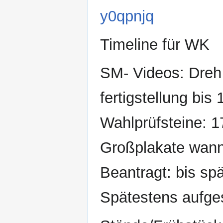
y0qpnjq
Timeline für WK
SM- Videos: Dre
fertigstellung bis
Wahlprüfsteine: 1
Großplakate wann
Beantragt: bis sp
Spätestens aufges