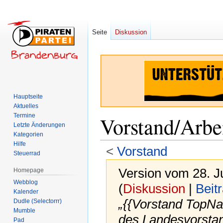
Seite
Diskussion
Hauptseite
Aktuelles
Termine
Vorstand/Arbe
Letzte Änderungen
Kategorien
Hilfe
<
Vorstand
Steuerrad
Version vom 28. J
Homepage
Webblog
(
Diskussion
|
Beit
Kalender
„{{Vorstand TopNa
Dudle (Selectorrr)
Mumble
des Landesvorstan
Pad