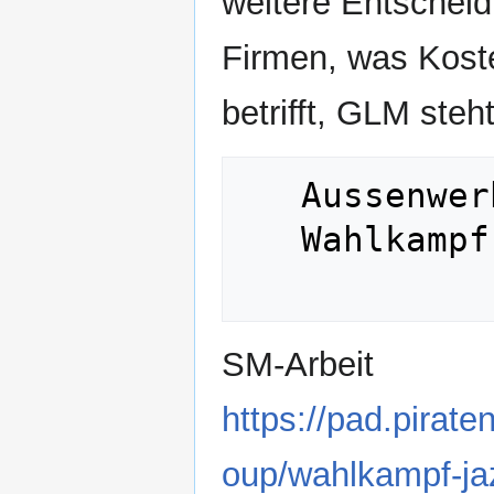
weitere Entschei
Firmen, was Kost
betrifft, GLM ste
   Aussenwerbung

   Wahlkampf LTW

SM-Arbeit
https://pad.pira
oup/wahlkampf-ja