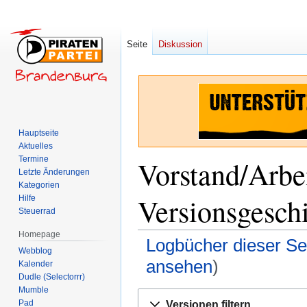
Seite
Diskussion
Hauptseite
Aktuelles
Termine
Vorstand/Arbei
Letzte Änderungen
Kategorien
Versionsgesch
Hilfe
Steuerrad
Homepage
Logbücher dieser Se
Webblog
ansehen
)
Kalender
Dudle (Selectorrr)
Mumble
Zur
Zur
Pad
Versionen filtern