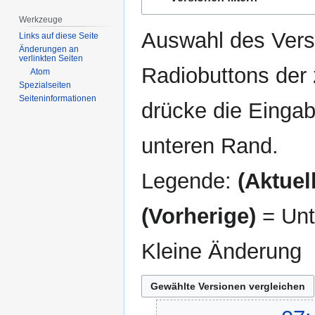
Navigation
Suche
springen
springen
Werkzeuge
Auswahl des Versi
Links auf diese Seite
Änderungen an
verlinkten Seiten
Radiobuttons der
Atom
Spezialseiten
Seiten­­informationen
drücke die Eingab
unteren Rand.
Legende:
(Aktuell
(Vorherige)
= Unt
Kleine Änderung
7.