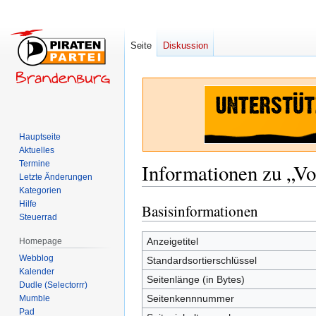
Seite
Diskussion
Hauptseite
Aktuelles
Termine
Informationen zu „Vo
Letzte Änderungen
Kategorien
Hilfe
Basisinformationen
Zur
Zur
Steuerrad
Navigation
Suche
springen
springen
Anzeigetitel
Homepage
Webblog
Standardsortierschlüssel
Kalender
Seitenlänge (in Bytes)
Dudle (Selectorrr)
Seitenkennnummer
Mumble
Pad