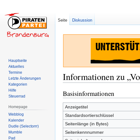
Seite
Diskussion
Hauptseite
Aktuelles
Termine
Informationen zu „Vo
Letzte Änderungen
Kategorien
Hilfe
Basisinformationen
Zur
Zur
Steuerrad
Navigation
Suche
springen
springen
Anzeigetitel
Homepage
Webblog
Standardsortierschlüssel
Kalender
Seitenlänge (in Bytes)
Dudle (Selectorrr)
Seitenkennnummer
Mumble
Pad