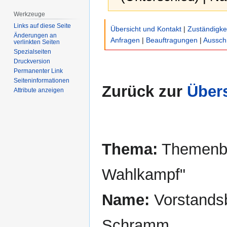
Werkzeuge
Zur
Zur
Links auf diese Seite
Übersicht und Kontakt
|
Zuständigke
Navigation
Suche
Änderungen an
Anfragen
|
Beauftragungen
|
Aussch
verlinkten Seiten
springen
springen
Spezialseiten
Druckversion
Permanenter Link
Seiten­­informationen
Zurück zur
Übers
Attribute anzeigen
Thema:
Themenbe
Wahlkampf"
Name:
Vorstandsb
Schramm