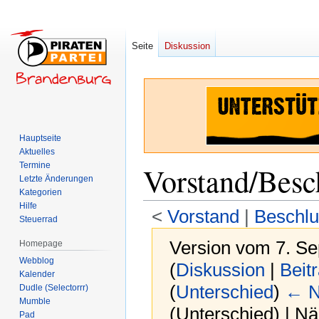
Seite
Diskussion
Hauptseite
Aktuelles
Termine
Vorstand/Besc
Letzte Änderungen
Kategorien
Hilfe
<
Vorstand
‎ |
Beschlu
Steuerrad
Version vom 7. S
Homepage
Webblog
(
Diskussion
|
Beit
Kalender
(
Unterschied
)
← N
Dudle (Selectorrr)
Mumble
(Unterschied) | N
Pad