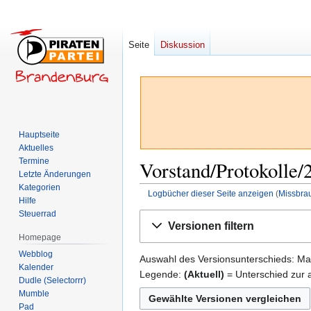
Seite
Diskussion
Hauptseite
Aktuelles
Termine
Vorstand/Protokolle/
Letzte Änderungen
Kategorien
Logbücher dieser Seite anzeigen
(
Missbra
Hilfe
Steuerrad
Zur
Zur
Versionen filtern
Navigation
Suche
Homepage
springen
springen
Webblog
Auswahl des Versionsunterschieds: Mar
Kalender
Legende:
(Aktuell)
= Unterschied zur a
Dudle (Selectorrr)
Mumble
Pad