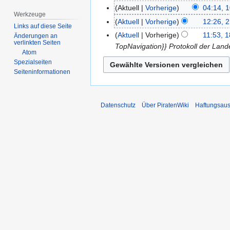
Aktuell
Vorherige
04:14, 
10.
Werkzeuge
K
November
Aktuell
Vorherige
12:26, 2
2.
Links auf diese Seite
e
2013
November
Aktuell
Vorherige
11:53, 1
18.
Änderungen an
i
verlinkten Seiten
2013
TopNavigation}} Protokoll der Lan
Oktober
n
Atom
2013
Spezialseiten
e
Seiten­­informationen
B
e
a
Datenschutz
Über PiratenWiki
Haftungsaus
r
b
e
i
t
u
n
g
s
z
u