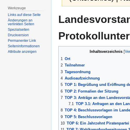
Werkzeuge
Zur
Zur
Links auf diese Seite
Landesvorstan
Navigation
Suche
Änderungen an
verlinkten Seiten
springen
springen
Spezialseiten
Protokollunter
Druckversion
Permanenter Link
Seiten­­informationen
Inhaltsverzeichnis
Attribute anzeigen
1
Ort
2
Teilnehmer
3
Tagesordnung
4
Audioaufzeichnung
5
TOP 1: Begrüßung und Eröffnung de
6
TOP 2: Formalien der Sitzung
7
TOP 3: Anträge an den Landesvorst
7.1
TOP 3.1: Anfragen an den La
8
TOP 4: Beschlussvorlagen im Land
9
TOP 5: Beschlussvorlagen
10
TOP 6: Ein Jahrzehnt Piratenparte
11
TOP 7: Wahlkampfvorbereitungen 