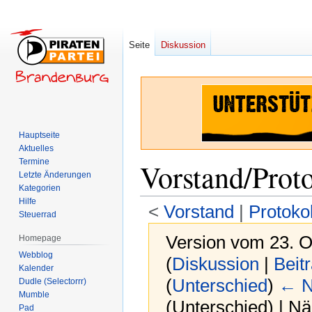
Seite
Diskussion
Hauptseite
Aktuelles
Termine
Vorstand/Prot
Letzte Änderungen
Kategorien
Hilfe
<
Vorstand
‎ |
Protokol
Steuerrad
Version vom 23. O
Homepage
Webblog
(
Diskussion
|
Beit
Kalender
(
Unterschied
)
← N
Dudle (Selectorrr)
Mumble
(Unterschied) | N
Pad