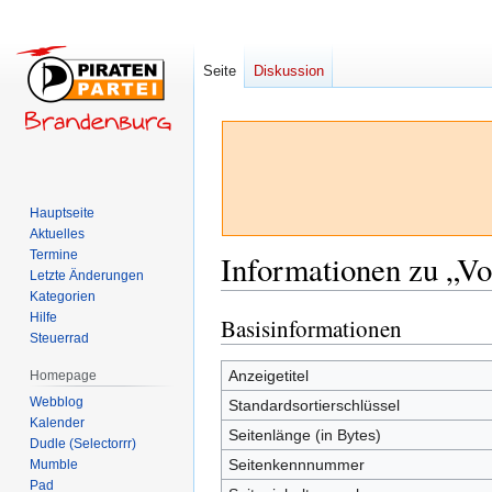
Seite
Diskussion
Hauptseite
Aktuelles
Termine
Informationen zu „Vo
Letzte Änderungen
Kategorien
Hilfe
Basisinformationen
Zur
Zur
Steuerrad
Navigation
Suche
springen
springen
Anzeigetitel
Homepage
Webblog
Standardsortierschlüssel
Kalender
Seitenlänge (in Bytes)
Dudle (Selectorrr)
Seitenkennnummer
Mumble
Pad