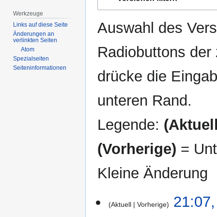
Navigation
Suche
springen
springen
Werkzeuge
Auswahl des Versi
Links auf diese Seite
Änderungen an
verlinkten Seiten
Radiobuttons der
Atom
Spezialseiten
Seiten­­informationen
drücke die Eingab
unteren Rand.
Legende:
(Aktuell
(Vorherige)
= Unt
Kleine Änderung
26.
21:07,
Aktuell
Vorherige
September