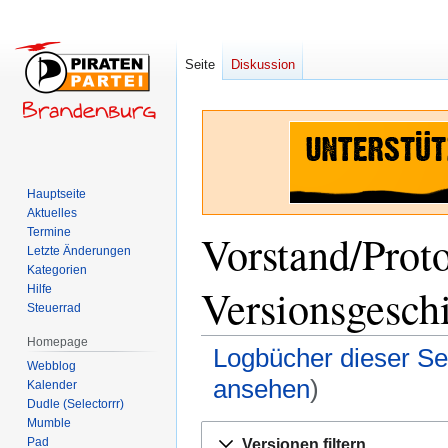
Seite
Diskussion
Hauptseite
Aktuelles
Termine
Vorstand/Prot
Letzte Änderungen
Kategorien
Versionsgesch
Hilfe
Steuerrad
Homepage
Logbücher dieser Se
Webblog
ansehen
)
Kalender
Dudle (Selectorrr)
Mumble
Zur
Zur
Pad
Versionen filtern