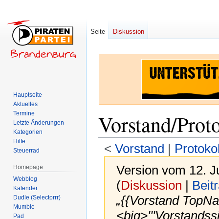
Seite
Diskussion
Hauptseite
Aktuelles
Termine
Vorstand/Prot
Letzte Änderungen
Kategorien
Hilfe
<
Vorstand
‎ |
Protokol
Steuerrad
Version vom 12. J
Homepage
Webblog
(
Diskussion
|
Beit
Kalender
„{{Vorstand TopN
Dudle (Selectorrr)
Mumble
<big>'''Vorstands
Pad