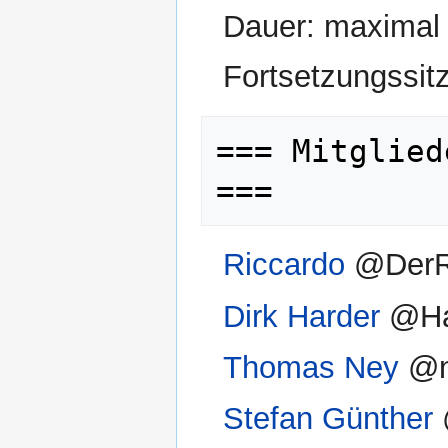
Dauer: maximal 
Fortsetzungssit
=== Mitglied
Riccardo
@DerR
Dirk Harder
@Ha
Thomas Ney
@n
Stefan Günther