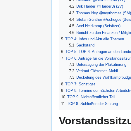
4.2
Dirk Harder @HarderDi (2V)
4.3
Thomas Ney @neythomas (SM)
4.4
Stefan Günther @schugue (Beisi
4.5
Axel Heidkamp (Beisitzer)
4.6
Bericht zu den Finanzen / Mitgli
5
TOP 4: Infos und Aktuelle Themen
5.1
Sachstand
6
TOP 5: TOP 4: Anfragen an den Lande
7
TOP 6: Anträge für die Vorstandssitzu
7.1
Untersagung der Plakatierung
7.2
Verkauf Gläsernes Mobil
7.3
Deckelung des Wahlkampfbudg
8
TOP 7: Sonstiges
9
TOP 8: Termine der nächsten Arbeitstr
10
TOP 9: Nichtöffentlicher Teil
11
TOP 8: Schließen der Sitzung
Vorstandssitz