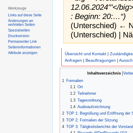
12.06.2024'''</bi
Werkzeuge
: Beginn: 20:…“)
Links auf diese Seite
Änderungen an
(Unterschied) ← Nä
verlinkten Seiten
Spezialseiten
(Unterschied) | N
Druckversion
Permanenter Link
Seiten­­informationen
Zur
Zur
Attribute anzeigen
Übersicht und Kontakt
|
Zuständigke
Navigation
Suche
Anfragen
|
Beauftragungen
|
Aussch
springen
springen
Inhaltsverzeichnis
1
Formalien
1.1
Ort
1.2
Teilnehmer
1.3
Tagesordnung
1.4
Audioaufzeichnung
2
TOP 1: Begrüßung und Eröffnung der 
3
TOP 2: Formalien der Sitzung
4
TOP 3: Tätigkeitsberichte der Vorstand
4.1
Riccardo @DerRiccardo (1V)