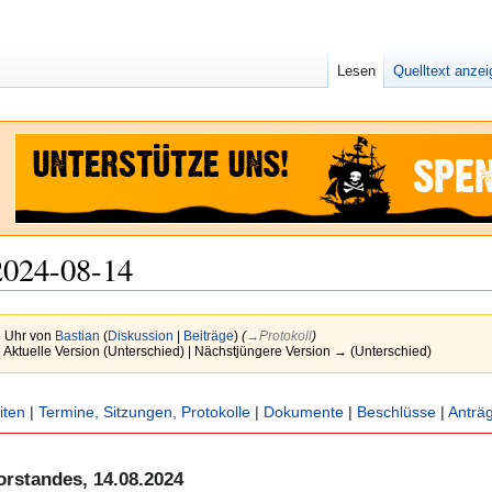
Lesen
Quelltext anze
2024-08-14
6 Uhr von
Bastian
(
Diskussion
|
Beiträge
)
(
→‎Protokoll
)
 Aktuelle Version (Unterschied) | Nächstjüngere Version → (Unterschied)
iten
|
Termine, Sitzungen, Protokolle
|
Dokumente
|
Beschlüsse
|
Anträ
rstandes, 14.08.2024