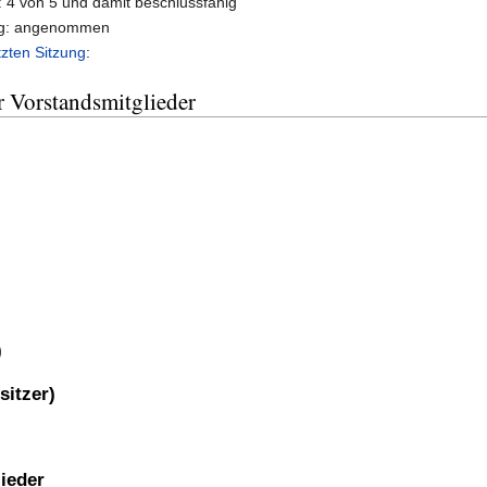
t: 4 von 5 und damit beschlussfähig
ng: angenommen
tzten Sitzung
:
r Vorstandsmitglieder
)
itzer)
lieder