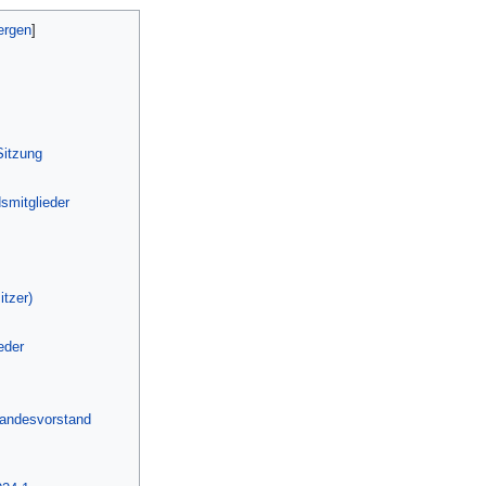
Sitzung
smitglieder
tzer)
eder
Landesvorstand