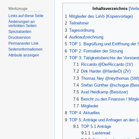
Inhaltsverzeichnis
Werkzeuge
Links auf diese Seite
1
Mitglieder des LaVo (Kopiervorlage)
Änderungen an
2
Teilnehmer
verlinkten Seiten
3
Tagesordnung
Spezialseiten
4
Audioaufzeichnung
Druckversion
Permanenter Link
5
TOP 1: Begrüßung und Eröffnung der 
Seiten­­informationen
6
TOP 2: Formalien der Sitzung
Attribute anzeigen
7
TOP 3: Tätigkeitsberichte der Vorstand
7.1
Riccardo @DerRiccardo (1V)
7.2
Dirk Harder @HarderDi (2V)
7.3
Thomas Ney @neythomas (SM)
7.4
Stefan Günther @schugue (Beisi
7.5
Axel Heidkamp (Beisitzer)
7.6
Bericht zu den Finanzen / Mitgli
7.7
Mitglieder
8
TOP 4: Aktuelles
9
TOP 5: Anträge und Anfragen an den 
9.1
TOP 5.1 Anträge
9.1.1
Lastenrad