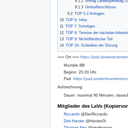
9.1.2
Antrag Landesparteitag 2
9.1.3
Umlaufbeschlüsse
9.2
TOP 5.2 Anfragen
10
TOP 6: Infos
11
TOP 7: Sonstiges
12
TOP 8: Termine der nächsten Arbeitst
13
TOP 9: Nichtöffentlicher Teil
14
TOP 10: Schließen der Sitzung
=== Ort ===
https://pad.piratenbrand
Mumble BB
Beginn: 20:20 Uhr
Pad:
https://pad.piratenbrandenbu
Aufzeichnung:
Dauer: maximal 90 Minuten, danach
Mitglieder des LaVo (Kopiervor
Riccardo
@DerRiccardo
Dirk Harder
@HarderDi
Thomas Ney
@neythomas