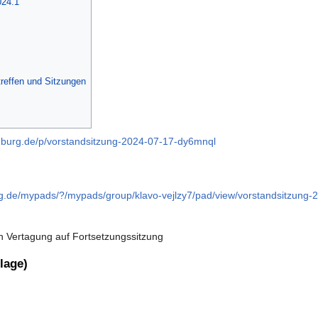
024.1
reffen und Sitzungen
enburg.de/p/vorstandsitzung-2024-07-17-dy6mnql
rg.de/mypads/?/mypads/group/klavo-vejlzy7/pad/view/vorstandsitzung
 Vertagung auf Fortsetzungssitzung
lage)