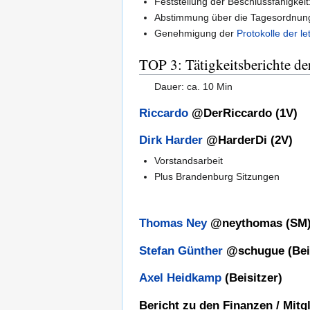
Feststellung der Beschlussfähigkei
Abstimmung über die Tagesordnu
Genehmigung der
Protokolle der le
TOP 3: Tätigkeitsberichte de
Dauer: ca. 10 Min
Riccardo
@DerRiccardo (1V)
Dirk Harder
@HarderDi (2V)
Vorstandsarbeit
Plus Brandenburg Sitzungen
Thomas Ney
@neythomas (SM
Stefan Günther
@schugue (Beis
Axel Heidkamp
(Beisitzer)
Bericht zu den Finanzen / Mitg