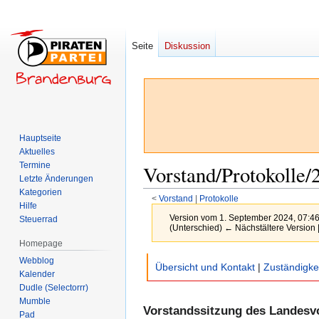
Seite
Diskussion
Hauptseite
Aktuelles
Termine
Vorstand/Protokolle/
Letzte Änderungen
Kategorien
<
Vorstand
‎ |
Protokolle
Hilfe
Version vom 1. September 2024, 07:4
Steuerrad
(Unterschied) ← Nächstältere Version |
Homepage
Zur
Zur
Webblog
Übersicht und Kontakt
|
Zuständigke
Kalender
Navigation
Suche
Dudle (Selectorrr)
springen
springen
Mumble
Vorstandssitzung des Landesvo
Pad