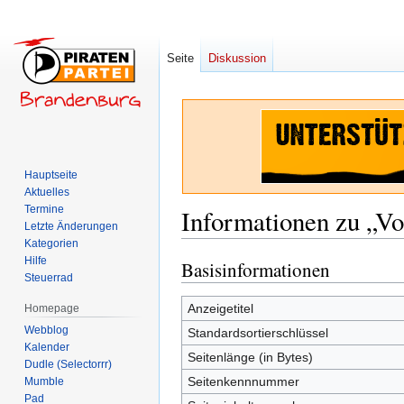
Seite
Diskussion
Hauptseite
Aktuelles
Termine
Informationen zu „Vo
Letzte Änderungen
Kategorien
Hilfe
Basisinformationen
Zur
Zur
Steuerrad
Navigation
Suche
springen
springen
Anzeigetitel
Homepage
Webblog
Standardsortierschlüssel
Kalender
Seitenlänge (in Bytes)
Dudle (Selectorrr)
Seitenkennnummer
Mumble
Pad