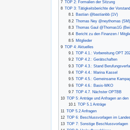
7
TOP 2: Formalien der Sitzung
8
TOP 3: Tätigkeitsberichte der Vorstand
8.1
Bastian @bastianbb (1V)
8.2
Thomas Ney @neythomas (SM)
8.3
Thomas Gaul @Thomas1G (Beis
8.4
Bericht zu den Finanzen / Mitgli
8.5
Mitglieder
9
TOP 4: Aktuelles
9.1
TOP 4.1.: Vorbereitung OPT 20
9.2
TOP 4.2.: Gerätschaften
9.3
TOP 4.3.: Stand Berufungsverf
9.4
TOP 4.4.: Marina Kassel
9.5
TOP 4.5.: Gemeinsame Kampag
9.6
TOP 4.6.: Basis-WKO
9.7
TOP 4.7. Nächster OPTBB
10
TOP 5: Anträge und Anfragen an den
10.1
TOP 5.1 Anträge
11
TOP 5.2 Anfragen
12
TOP 6: Beschlussvorlagen im Lande
13
TOP 7: Sonstige Beschlussvorlagen