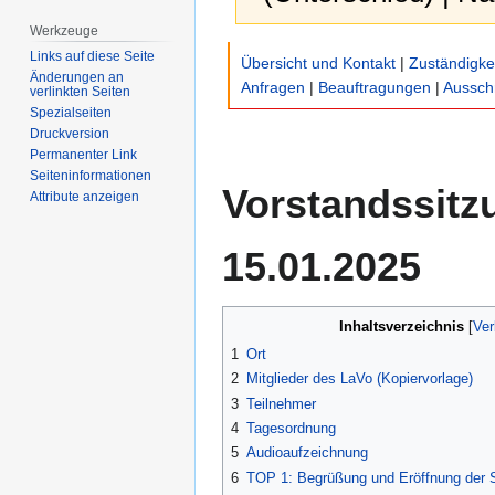
Werkzeuge
Zur
Zur
Links auf diese Seite
Übersicht und Kontakt
|
Zuständigke
Navigation
Suche
Änderungen an
Anfragen
|
Beauftragungen
|
Aussch
verlinkten Seiten
springen
springen
Spezialseiten
Druckversion
Permanenter Link
Seiten­­informationen
Vorstandssitz
Attribute anzeigen
15.01.2025
Inhaltsverzeichnis
1
Ort
2
Mitglieder des LaVo (Kopiervorlage)
3
Teilnehmer
4
Tagesordnung
5
Audioaufzeichnung
6
TOP 1: Begrüßung und Eröffnung der 