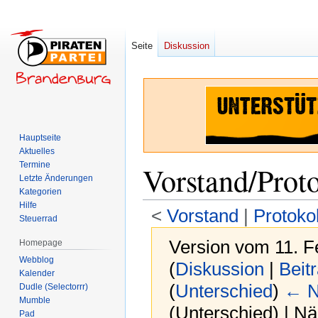
Seite
Diskussion
Hauptseite
Aktuelles
Termine
Vorstand/Prot
Letzte Änderungen
Kategorien
Hilfe
<
Vorstand
‎ |
Protokol
Steuerrad
Version vom 11. F
Homepage
Webblog
(
Diskussion
|
Beit
Kalender
(
Unterschied
)
← N
Dudle (Selectorrr)
Mumble
(Unterschied) | N
Pad