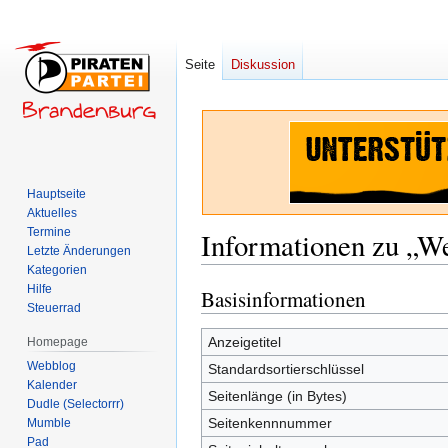
Seite
Diskussion
Hauptseite
Aktuelles
Termine
Informationen zu „W
Letzte Änderungen
Kategorien
Hilfe
Basisinformationen
Zur
Zur
Steuerrad
Navigation
Suche
springen
springen
Anzeigetitel
Homepage
Webblog
Standardsortierschlüssel
Kalender
Seitenlänge (in Bytes)
Dudle (Selectorrr)
Seitenkennnummer
Mumble
Pad