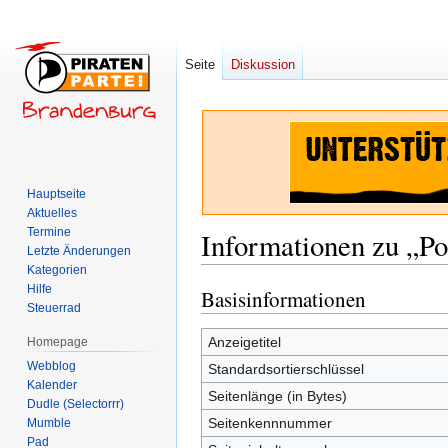
Seite
Diskussion
Hauptseite
Aktuelles
Termine
Informationen zu „P
Letzte Änderungen
Kategorien
Hilfe
Basisinformationen
Zur
Zur
Steuerrad
Navigation
Suche
springen
springen
Anzeigetitel
Homepage
Webblog
Standardsortierschlüssel
Kalender
Seitenlänge (in Bytes)
Dudle (Selectorrr)
Seitenkennnummer
Mumble
Pad