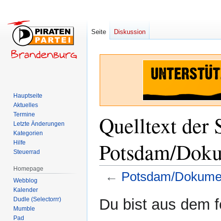
Seite
Diskussion
Hauptseite
Aktuelles
Termine
Quelltext der 
Letzte Änderungen
Kategorien
Potsdam/Doku
Hilfe
Steuerrad
Homepage
←
Potsdam/Dokumen
Webblog
Kalender
Zur
Zur
Dudle (Selectorrr)
Du bist aus dem f
Navigation
Suche
Mumble
Pad
springen
springen