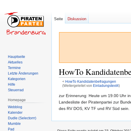
Seite
Diskussion
Hauptseite
Aktuelles
Termine
HowTo Kandidatenbef
Letzte Änderungen
Kategorien
<
HowTo Kandidatenbefragungen
Hilfe
(Weitergeleitet von
Einladungstext4
)
Steuerrad
Zur
Zur
zur Erinnerung: Heute um 19.00 Uhr 
Homepage
Navigation
Suche
Landesliste der Piratenpartei zur Bun
Webblog
springen
springen
des RV DOS, KV TF und RV Süd sein.
Kalender
Dudle (Selectorrr)
Mumble
Pad