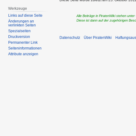
Diese Seite wurde zuletzt am 23. Oktober 2012
Werkzeuge
Links auf diese Seite
Alle Beiträge in PiratenWiki stehen unter
Diese ist dann auf der zugehörigen Bes
Änderungen an
verlinkten Seiten
Spezialseiten
Druckversion
Datenschutz
Über PiratenWiki
Haftungsaus
Permanenter Link
Seiten­­informationen
Attribute anzeigen